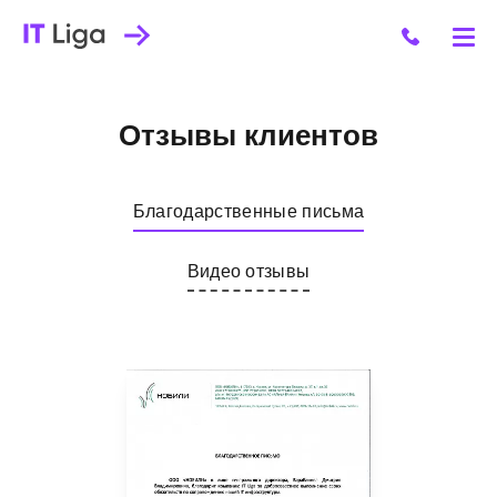
Ус
Отзывы клиентов
О
на
Благодарственные письма
Се
Видео отзывы
дл
Се
По
Га