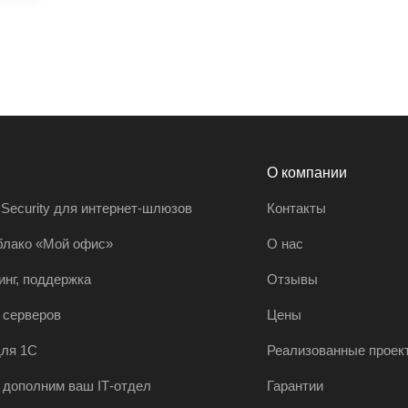
О компании
 Security для интернет-шлюзов
Контакты
блако «Мой офис»
О нас
инг, поддержка
Отзывы
 серверов
Цены
ля 1С
Реализованные проек
 дополним ваш IT‑отдел
Гарантии